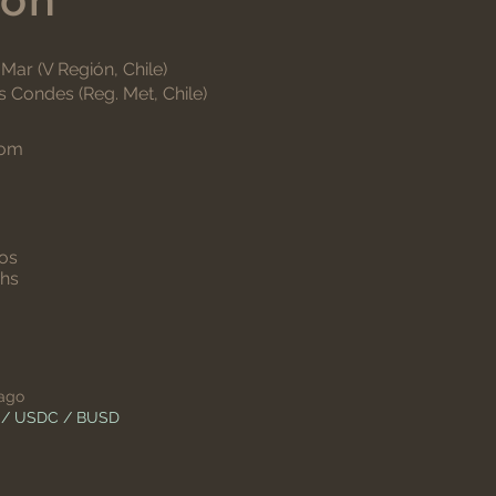
 Mar (V Región, Chile)
 Condes (Reg. Met, Chile)
com
os
hs
pago
T / USDC / BUSD