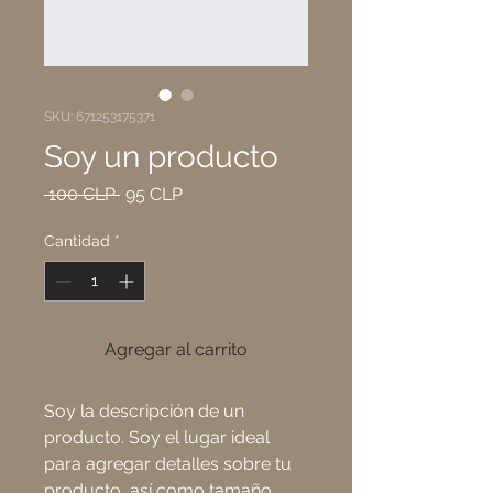
SKU: 671253175371
Soy un producto
Precio
Precio de oferta
 100 CLP 
95 CLP
Cantidad
*
Agregar al carrito
Soy la descripción de un 
producto. Soy el lugar ideal 
para agregar detalles sobre tu 
producto, así como tamaño, 